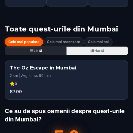
Toate quest-urile din
Mumbai
Cele mai populare
Cele mai recenzate
Cele mai noi
Listă
Hartă
The Oz Escape in Mumbai
2 km | Avg. time: 90 min
5
$7.99
Ce au de spus oamenii despre quest-urile
din Mumbai?