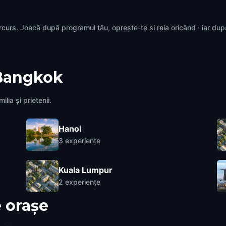
rcurs. Joacă după programul tău, oprește-te și reia oricând · iar du
Bangkok
lia și prietenii.
Hanoi
3
experiențe
Kuala Lumpur
2
experiențe
 orașe