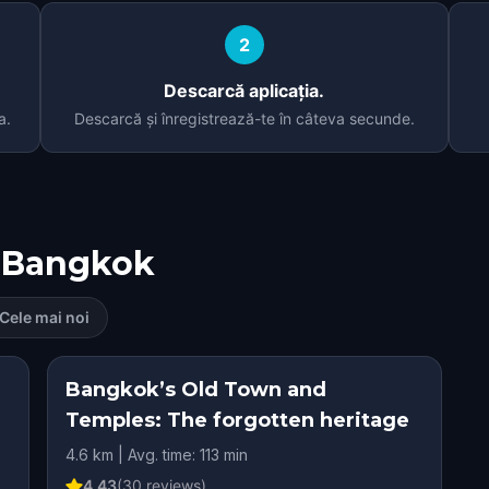
2
Descarcă aplicația.
a.
Descarcă și înregistrează-te în câteva secunde.
Bangkok
Cele mai noi
Bangkok’s Old Town and
Temples: The forgotten heritage
4.6 km | Avg. time: 113 min
4.43
(
30
reviews)