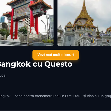
 Town Gate
Wat Traimit Withayaram Wor
Vezi mai multe locuri
ok
,
Thailand
Bangkok
,
Thailand
 Bangkok cu Questo
juca.
 Bangkok. Joacă contra cronometru sau în ritmul tău · și vino cu un gr