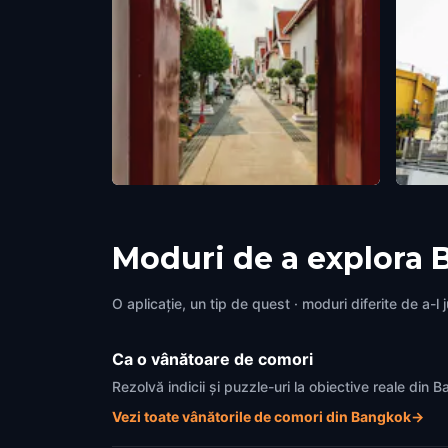
Thesa Spirit Houses
China
Bangkok
,
Thailand
Bangk
Moduri de a explora
O aplicație, un tip de quest · moduri diferite de a-l 
Ca o vânătoare de comori
Rezolvă indicii și puzzle-uri la obiective reale din
Vezi toate vânătorile de comori din Bangkok
→