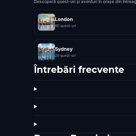
Descoperă quest-uri și aventuri în orașe din întrea
London
60 quest-uri
Sydney
29 quest-uri
Întrebări frecvente