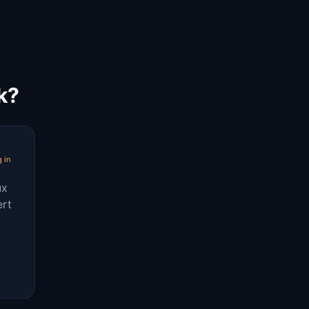
k?
 in
ux
ert