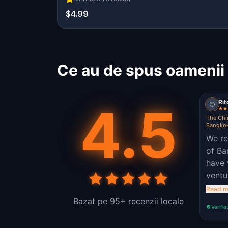
$4.99
Ce au de spus oamenii
Rit
4.5
The Chi
Bangko
We re
of Ba
have 
ventu
out.
Read m
Bazat pe 95+ recenzii locale
Verifie