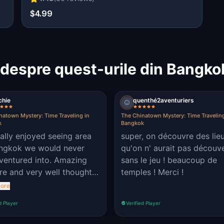
$4.99
 despre quest-urile din Bangko
chie
quenthé2aventuriers
natown Mystery: Time Traveling in
The Chinatown Mystery: Time Traveling
k
Bangkok
ally enjoyed seeing area
super, on découvre des lie
ngkok we would never
qu'on n' aurait pas découv
ventured into. Amazing
sans le jeu ! beaucoup de
re and very well thought
temples ! Merci !
ore
d Player
Verified Player