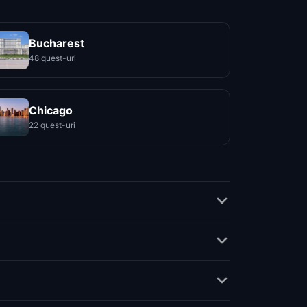
Bucharest
48 quest-uri
Chicago
22 quest-uri