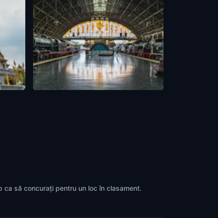
awihan
Hua Lamphong MRT Station
Bangkok
,
Thailand
up ca să concurați pentru un loc în clasament.