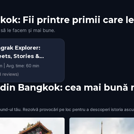
ok: Fii printre primii care l
 să le facem și mai bune.
grak Explorer:
eets, Stories &
rets
m | Avg. time: 60 min
3
reviews)
 din Bangkok: cea mai bună 
und-ul tău. Rezolvă provocări pe loc pentru a descoperi istoria ascu