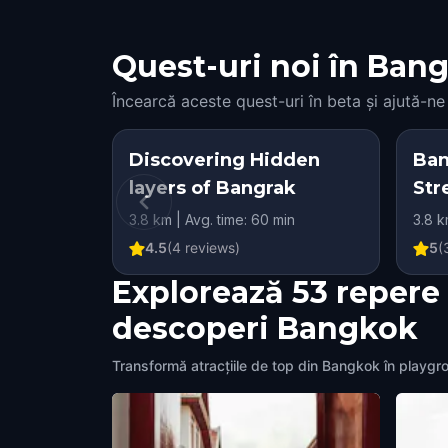
Quest-uri noi în Bangk
Încearcă aceste quest-uri în beta și ajută-ne
Discovering Hidden
Ban
layers of Bangrak
Str
Sec
3.8 km | Avg. time: 60 min
3.8 k
4.5
(
4
reviews)
5
(
Explorează 53 repere
descoperi Bangkok
Transformă atracțiile de top din Bangkok în playgro