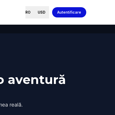
RO
USD
Autentificare
o aventură
mea reală.