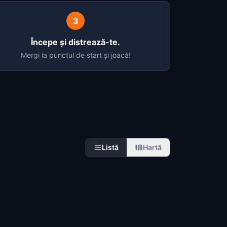
3
Începe și distrează-te.
Mergi la punctul de start și joacă!
Listă
Hartă