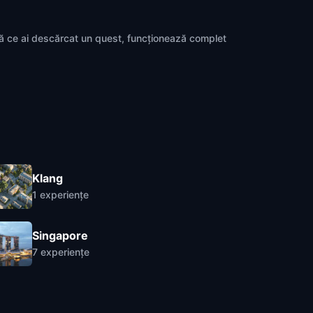
pă ce ai descărcat un quest, funcționează complet
Klang
1
experiențe
Singapore
7
experiențe