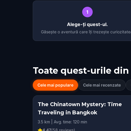
1
Alege-ți quest-ul.
Găsește o aventură care îți trezește curiozitate
Toate quest-urile din
Cele mai populare
Cele mai recenzate
The Chinatown Mystery: Time
Traveling in Bangkok
3.5 km | Avg. time: 120 min
4.47
(
58
reviews)