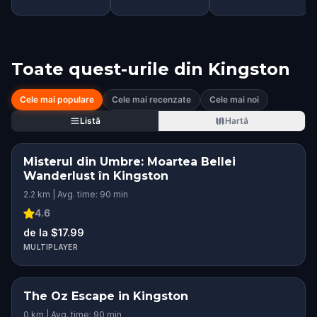
Toate quest-urile din
Kingston
Cele mai populare
Cele mai recenzate
Cele mai noi
Listă
Hartă
Misterul din Umbre: Moartea Bellei
Wanderlust în Kingston
2.2 km | Avg. time: 90 min
4.6
de la $17.99
MULTIPLAYER
The Oz Escape in Kingston
0 km | Avg. time: 90 min