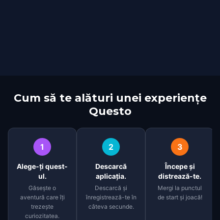
Cum să te alături unei experiențe
Questo
1
2
3
Alege-ți quest-
Descarcă
Începe și
ul.
aplicația.
distrează-te.
Găsește o
Descarcă și
Mergi la punctul
aventură care îți
înregistrează-te în
de start și joacă!
trezește
câteva secunde.
curiozitatea.