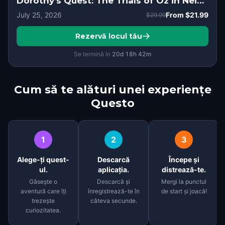
Dorothy’s Quest: The Trials of Oz in Neighborhood of the Arts, Rochester, NY
July 25, 2026
From
$21.99
$29.99
Rezervă locul tău
Se termină în
20d
18
h
42
m
Cum să te alături unei experiențe
Questo
1
2
3
Alege-ți quest-
Descarcă
Începe și
ul.
aplicația.
distrează-te.
Găsește o
Descarcă și
Mergi la punctul
aventură care îți
înregistrează-te în
de start și joacă!
trezește
câteva secunde.
curiozitatea.