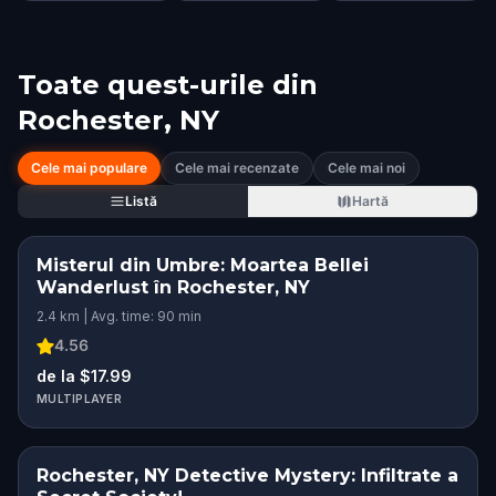
Toate quest-urile din
Rochester, NY
Cele mai populare
Cele mai recenzate
Cele mai noi
Listă
Hartă
Misterul din Umbre: Moartea Bellei
Wanderlust în Rochester, NY
2.4 km | Avg. time: 90 min
4.56
de la $17.99
MULTIPLAYER
Rochester, NY Detective Mystery: Infiltrate a