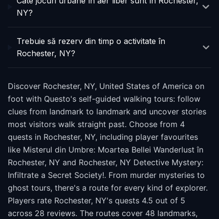
Câte jocuri urbane în aer liber sunt în Rochester,
NY?
Trebuie să rezerv din timp o activitate în
Rochester, NY?
Discover Rochester, NY, United States of America on
foot with Questo's self-guided walking tours: follow
clues from landmark to landmark and uncover stories
most visitors walk straight past. Choose from 4
quests in Rochester, NY, including player favourites
like Misterul din Umbre: Moartea Bellei Wanderlust în
Rochester, NY and Rochester, NY Detective Mystery:
Infiltrate a Secret Society!. From murder mysteries to
ghost tours, there's a route for every kind of explorer.
Players rate Rochester, NY's quests 4.5 out of 5
across 28 reviews. The routes cover 48 landmarks,