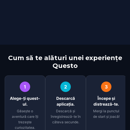
Cum să te alături unei experiențe
Questo
1
2
3
Alege-ți quest-
Descarcă
Începe și
ul.
aplicația.
distrează-te.
Găsește o
Descarcă și
Mergi la punctul
aventură care îți
înregistrează-te în
de start și joacă!
trezește
câteva secunde.
curiozitatea.