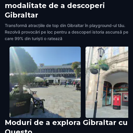
modalitate de a descoperi
Gibraltar
Transformă atracțiile de top din Gibraltar în playground-ul tău.
Rezolvă provocări pe loc pentru a descoperi istoria ascunsă pe
care 99% din turiști o ratează
Moduri de a explora Gibraltar cu
Grand Casemates Square
Post Office
Questo
Gibraltar
,
Gibraltar
Gibraltar
,
Gibraltar