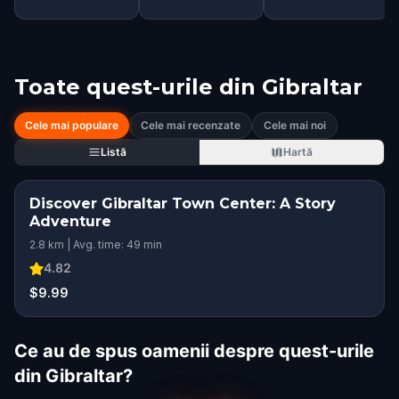
Toate quest-urile din
Gibraltar
Cele mai populare
Cele mai recenzate
Cele mai noi
Listă
Hartă
Discover Gibraltar Town Center: A Story
Adventure
2.8 km | Avg. time: 49 min
4.82
$9.99
Ce au de spus oamenii despre quest-urile
din Gibraltar?