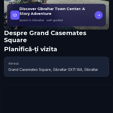
Discover Gibraltar Town Center: A
Story Adventure
🎲
→
Quest in Gibraltar
· self-guided
Despre
Grand Casemates
Square
Planifică-ți vizita
Adresă
Grand Casemates Square, Gibraltar GX11 1AA, Gibraltar