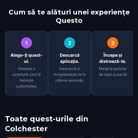
Cum să te alături unei experiențe
Questo
1
2
3
Alege-ți quest-
Descarcă
Începe și
ul.
aplicația.
distrează-te.
Găsește o
Descarcă și
Mergi la punctul
aventură care îți
înregistrează-te în
de start și joacă!
trezește
câteva secunde.
curiozitatea.
Toate quest-urile din
Colchester