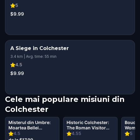
5
$9.99
A Siege in Colchester
3.4 km | Avg. time: 55 min
4.5
$9.99
Cele mai populare misiuni din
Colchester
Misterul din Umbre:
Historic Colchester:
Boudic
Moartea Bellei
The Roman Visitor
Women 
Wanderlust în
Walking Tour &
4.5
4.55
5
Colchester
Escape Game
de la $17.99