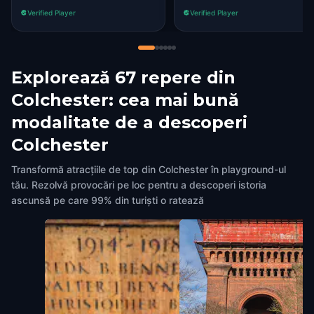
successful idea! I felt that m
Verified Player
Verified Player
wife and I have seen
Colchester in a new light an
have been surprised at the
history and culture that is
Explorează 67 repere din
usually missed by many
people. The riddles and clue
Colchester: cea mai bună
are really well presented an
modalitate de a descoperi
are as only as difficult to
solve as you make it. JOIN 
Colchester
THE FUN NOW.
Transformă atracțiile de top din Colchester în playground-ul
tău. Rezolvă provocări pe loc pentru a descoperi istoria
ascunsă pe care 99% din turiști o ratează