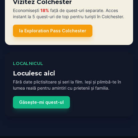
Vizitez Colchester
Economisești
18%
față de quest-uri separate. Acces
instant la 5 quest-uri de top pentru turiști în Colchester.
Ia Exploration Pass Colchester
LOCALNICUL
Locuiesc aici
Fără date plictisitoare și seri la film. Ieși și plimbă-te în
lumea reală pentru amintiri cu prietenii și familia.
Găsește-mi quest-ul