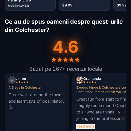
$9.99
$9.99
MULTIPLAYER
Ce au de spus oamenii despre quest-urile
din Colchester?
4.6
Bazat pe 267+ recenzii locale
Jimbo
Gramanda
A Siege in Colchester
Exodus Hinge & Colchester’s Lost
Centurion: Roman Britain Walking
Great walk around the town
Tour & Escape Game
Great fun from start to finish
and learnt lots of local history
I highly recommend Questo
👍
to all who are thinking of
joining in the professionally
designed and highly
Read more