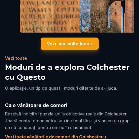
West Mersea War Memorial
Jumbo Water Tower
Vezi mai multe locuri
Colchester
,
United Kingdom
Colchester
,
United Kingdom
Vezi toate
Moduri de a explora Colchester
cu Questo
O aplicație, un tip de quest · moduri diferite de a-l juca.
Ca o vânătoare de comori
Rezolvă indicii și puzzle-uri la obiective reale din Colchester.
Joacă contra cronometru sau în ritmul tău · și vino cu un grup
ca să concurați pentru un loc în clasament.
Vezi toate vânătorile de comori din Colchester
→