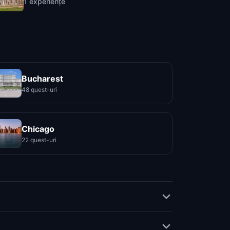
1
experiențe
Bucharest
48 quest-uri
Chicago
22 quest-uri