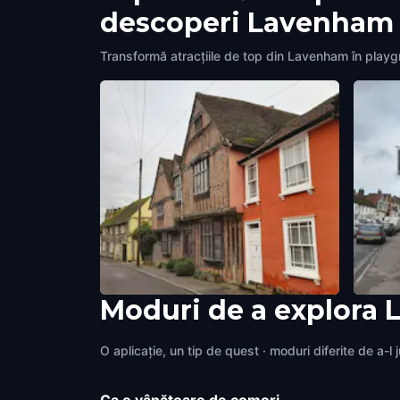
descoperi Lavenham
Transformă atracțiile de top din Lavenham în playg
Moduri de a explora
De Vere House
Swan 
Lavenham
,
United Kingdom
Laven
O aplicație, un tip de quest · moduri diferite de a-l 