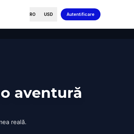
RO
USD
Autentificare
o aventură
mea reală.