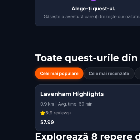
Alege-ți quest-ul.
Găsește o aventură care îți trezește curiozitate
Toate quest-urile din
Cele mai populare
Cele mai recenzate
Lavenham Highlights
0.9 km | Avg. time: 60 min
5
(
9
reviews)
$7.99
Explorează 8 repere 