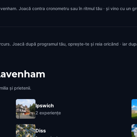
 Lavenham. Joacă contra cronometru sau în ritmul tău · și vino cu un g
rcurs. Joacă după programul tău, oprește-te și reia oricând · iar du
Lavenham
lia și prietenii.
Ipswich
2
experiențe
Diss