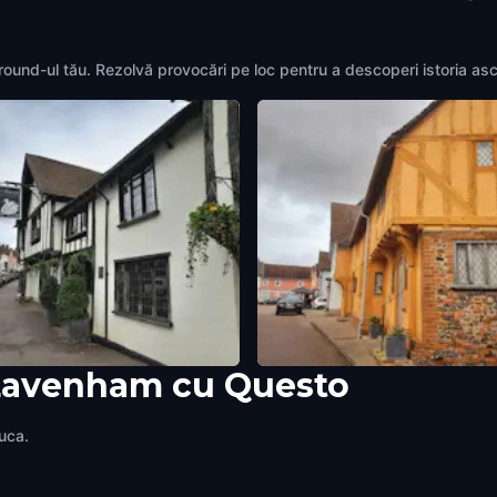
round-ul tău. Rezolvă provocări pe loc pentru a descoperi istoria as
 Lavenham cu Questo
Hotel
Little Hall
ham
,
United Kingdom
Lavenham
,
United Kingdom
juca.