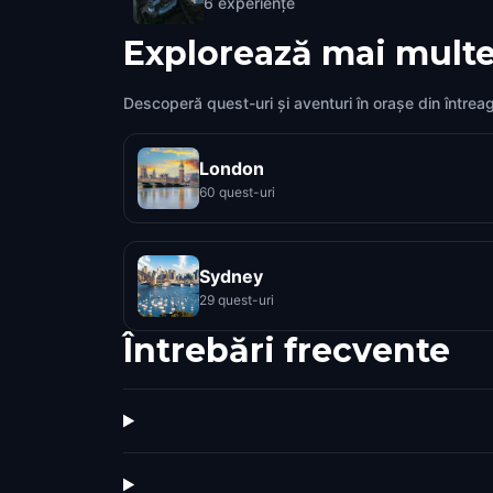
6
experiențe
Explorează mai multe
Descoperă quest-uri și aventuri în orașe din întrea
London
60 quest-uri
Sydney
29 quest-uri
Întrebări frecvente