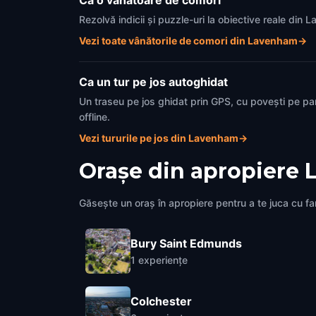
Ca o vânătoare de comori
Rezolvă indicii și puzzle-uri la obiective reale din
Vezi toate vânătorile de comori din Lavenham
→
Ca un tur pe jos autoghidat
Un traseu pe jos ghidat prin GPS, cu povești pe pa
offline.
Vezi tururile pe jos din Lavenham
→
Orașe din apropiere
Găsește un oraș în apropiere pentru a te juca cu fami
Bury Saint Edmunds
1
experiențe
Colchester