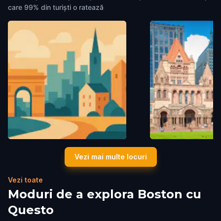
care 99% din turiști o ratează
Rachel Revere Square
Copley Square
Vezi mai multe locuri
Boston
,
United States of America
Boston
,
United States o
Vezi toate
Moduri de a explora Boston cu
Questo