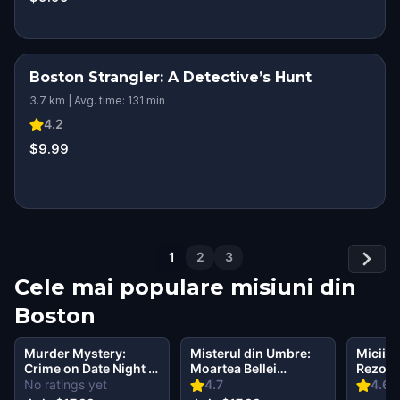
Boston Strangler: A Detective’s Hunt
3.7 km | Avg. time: 131 min
4.2
$9.99
1
2
3
Cele mai populare misiuni din
Boston
Murder Mystery:
Misterul din Umbre:
Micii d
Crime on Date Night in
Moartea Bellei
Rezolv
North End, Boston
Wanderlust în North
simțuri
No ratings yet
4.7
4.63
End Boston
în Bos