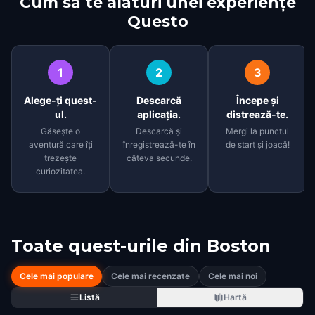
Cum să te alături unei experiențe
Questo
1
2
3
Alege-ți quest-
Descarcă
Începe și
ul.
aplicația.
distrează-te.
Găsește o
Descarcă și
Mergi la punctul
aventură care îți
înregistrează-te în
de start și joacă!
trezește
câteva secunde.
curiozitatea.
Toate quest-urile din
Boston
Cele mai populare
Cele mai recenzate
Cele mai noi
Listă
Hartă