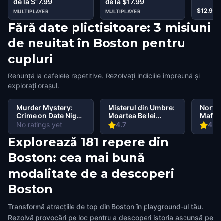
de la $17.99
de la $17.99
$12.99
MULTIPLAYER
MULTIPLAYER
Fără date plictisitoare: 3 misiuni
de neuitat în Boston pentru
cupluri
Renunță la cafelele repetitive. Rezolvați indiciile împreună și
explorați orașul.
Murder Mystery:
Misterul din Umbre:
North
Crime on Date Night
Moartea Bellei
Mafia
in North End,
Wanderlust în North
No ratings yet
4.7
4.5
Boston
End Boston
Explorează 181 repere din
Boston: cea mai bună
modalitate de a descoperi
Boston
Transformă atracțiile de top din Boston în playground-ul tău.
Rezolvă provocări pe loc pentru a descoperi istoria ascunsă pe