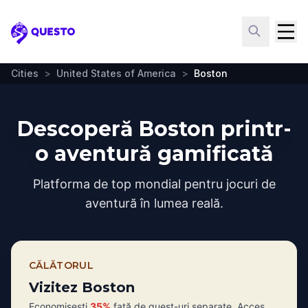
Questo
Cities
>
United States of America
>
Boston
Descoperă Boston printr-
o aventură gamificată
Platforma de top mondial pentru jocuri de
aventură în lumea reală.
CĂLĂTORUL
Vizitez Boston
Economisești
35%
față de quest-uri separate. Acces