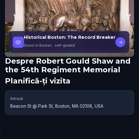
Historical Boston: The Record Breaker
🎲
→
Quest in Boston
· self-guided
Despre
Robert Gould Shaw and
the 54th Regiment Memorial
Planifică-ți vizita
Adresă
Beacon St @ Park St, Boston, MA 02108, USA