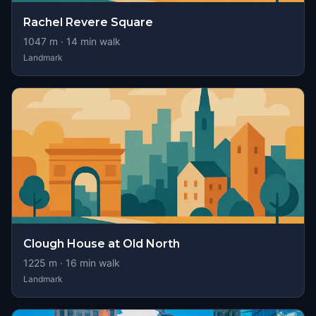
Rachel Revere Square
1047
m ·
14
min walk
Landmark
Clough House at Old North
1225
m ·
16
min walk
Landmark