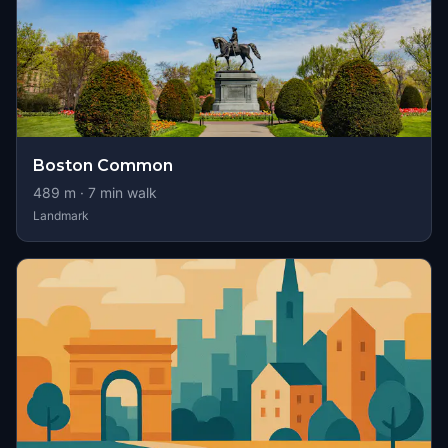
Boston Common
489
m ·
7
min walk
Landmark