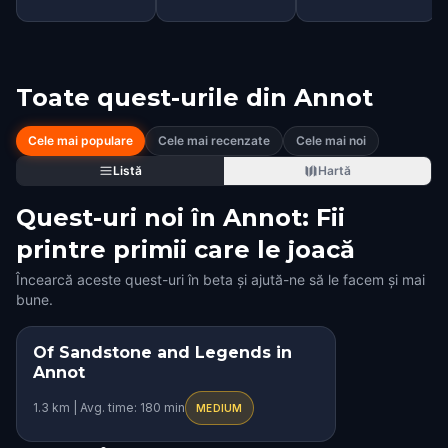
Toate quest-urile din
Annot
Cele mai populare
Cele mai recenzate
Cele mai noi
Listă
Hartă
Quest-uri noi în Annot: Fii
printre primii care le joacă
Încearcă aceste quest-uri în beta și ajută-ne să le facem și mai
bune.
Of Sandstone and Legends in
Annot
1.3 km | Avg. time: 180 min
MEDIUM