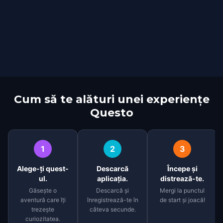
Cum să te alături unei experiențe
Questo
1
2
3
Alege-ți quest-
Descarcă
Începe și
ul.
aplicația.
distrează-te.
Găsește o
Descarcă și
Mergi la punctul
aventură care îți
înregistrează-te în
de start și joacă!
trezește
câteva secunde.
curiozitatea.