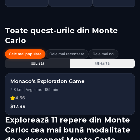
Toate quest-urile din
Monte
Carlo
Cele mai populare
Cele mai recenzate
Cele mai noi
Listă
Hartă
Monaco's Exploration Game
2.8 km | Avg. time: 185 min
4.56
$12.99
Explorează 11 repere din Monte
Carlo: cea mai bună modalitate
de a descoperi Monte Carlo