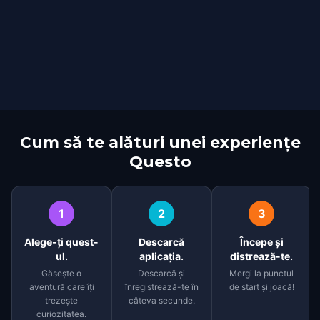
Cum să te alături unei experiențe
Questo
1
2
3
Alege-ți quest-
Descarcă
Începe și
ul.
aplicația.
distrează-te.
Găsește o
Descarcă și
Mergi la punctul
aventură care îți
înregistrează-te în
de start și joacă!
trezește
câteva secunde.
curiozitatea.