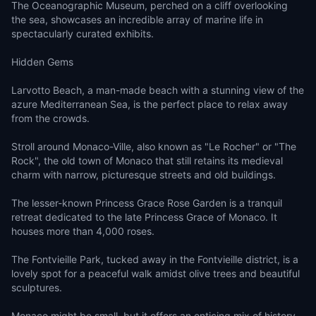
The Oceanographic Museum, perched on a cliff overlooking
the sea, showcases an incredible array of marine life in
spectacularly curated exhibits.
Hidden Gems
Larvotto Beach, a man-made beach with a stunning view of the
azure Mediterranean Sea, is the perfect place to relax away
from the crowds.
Stroll around Monaco-Ville, also known as "Le Rocher" or "The
Rock", the old town of Monaco that still retains its medieval
charm with narrow, picturesque streets and old buildings.
The lesser-known Princess Grace Rose Garden is a tranquil
retreat dedicated to the late Princess Grace of Monaco. It
houses more than 4,000 roses.
The Fontvieille Park, tucked away in the Fontvieille district, is a
lovely spot for a peaceful walk amidst olive trees and beautiful
sculptures.
Monaco might be small, but it offers an enticing mix of history,