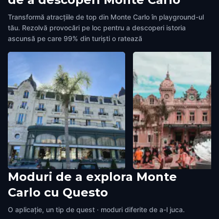
Transformă atracțiile de top din Monte Carlo în playground-ul
tău. Rezolvă provocări pe loc pentru a descoperi istoria
ascunsă pe care 99% din turiști o ratează
Moduri de a explora Monte
The Hôtel de Paris
The Casino of Monte Ca
Carlo cu Questo
Monte Carlo
,
Monaco
Monte Carlo
,
Monaco
O aplicație, un tip de quest · moduri diferite de a-l juca.