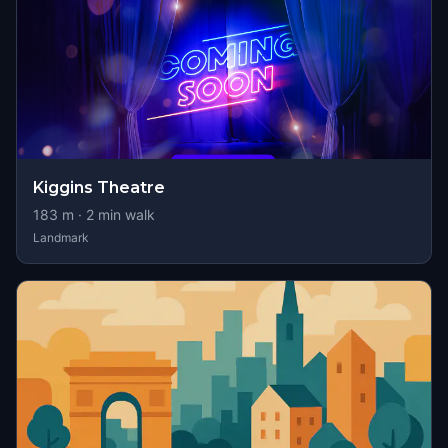
Kiggins Theatre
183
m ·
2
min walk
Landmark