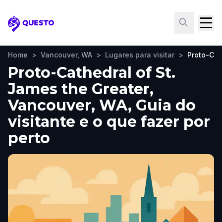
Questo
Home
>
Vancouver, WA
>
Lugares para visitar
>
Proto-Cat
Proto-Cathedral of St.
James the Greater,
Vancouver, WA, Guia do
visitante e o que fazer por
perto