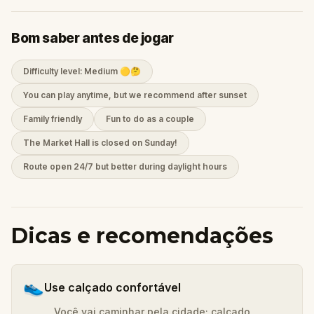
Bom saber antes de jogar
Difficulty level: Medium 🟡🤔
You can play anytime, but we recommend after sunset
Family friendly
Fun to do as a couple
The Market Hall is closed on Sunday!
Route open 24/7 but better during daylight hours
Dicas e recomendações
👟
Use calçado confortável
Você vai caminhar pela cidade; calçado