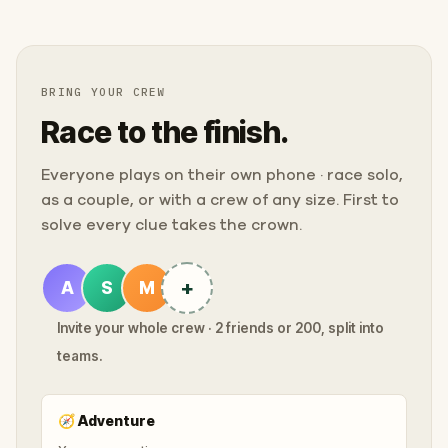
BRING YOUR CREW
Race to the finish.
Everyone plays on their own phone · race solo,
as a couple, or with a crew of any size. First to
solve every clue takes the crown.
+
A
S
M
Invite your whole crew · 2 friends or 200, split into
teams.
🧭
Adventure