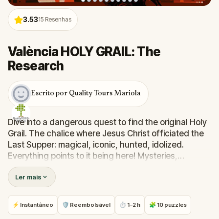
3.53
15
Resenhas
València HOLY GRAIL: The
Research
Escrito por Quality Tours Mariola
Dive into a dangerous quest to find the original Holy
Grail. The chalice where Jesus Christ officiated the
Last Supper: magical, iconic, hunted, idolized.
Everything points to it being here! Mysteries,
encrypted messages, false leads... But be careful,
Ler mais
someone is nehind you! you must be stealthy but,
act quickly. The search of the Holy Grail is no easy
task! Thousands of years, hundreds of adventurers
⚡ Instantâneo
🛡 Reembolsável
⏱ 1–2 h
🧩 10 puzzles
and now you are very close!