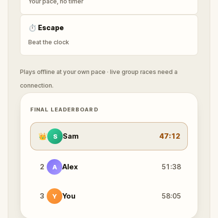
Your pace, no timer
⏱
Escape
Beat the clock
Plays offline at your own pace · live group races need a
connection.
FINAL LEADERBOARD
👑
Sam
47:12
S
2
Alex
51:38
A
3
You
58:05
Y