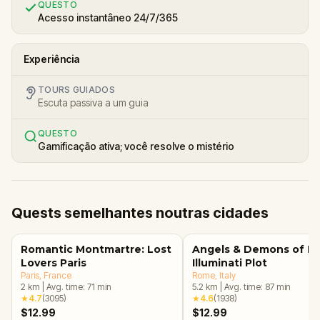
QUESTO
Acesso instantâneo 24/7/365
Experiência
TOURS GUIADOS
Escuta passiva a um guia
QUESTO
Gamificação ativa; você resolve o mistério
Quests semelhantes noutras cidades
Romantic Montmartre: Lost
Angels & Demons of R
Lovers Paris
Illuminati Plot
Paris
, France
Rome
, Italy
2
km
|
Avg. time:
71
min
5.2
km
|
Avg. time:
87
min
★
4.7
(
3095
)
★
4.6
(
1938
)
$12.99
$12.99