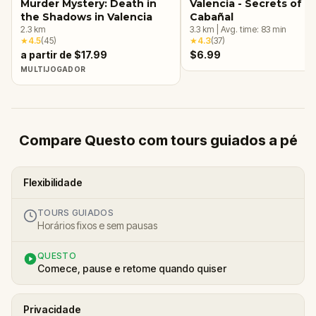
Murder Mystery: Death in
Valencia - Secrets of El
the Shadows in Valencia
Cabañal
2.3
km
3.3
km
|
Avg. time:
83
min
★
4.5
(
45
)
★
4.3
(
37
)
a partir de $17.99
$6.99
MULTIJOGADOR
Compare Questo com tours guiados a pé
Flexibilidade
TOURS GUIADOS
Horários fixos e sem pausas
QUESTO
Comece, pause e retome quando quiser
Privacidade