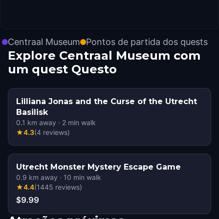
Centraal Museum
Pontos de partida dos quests
Explore Centraal Museum com
um quest Questo
Lilliana Jonas and the Curse of the Utrecht
Basilisk
0.1
km away
·
2
min walk
★
4.3
(
4
reviews
)
Utrecht Monster Mystery Escape Game
0.9
km away
·
10
min walk
★
4.4
(
1445
reviews
)
$9.99