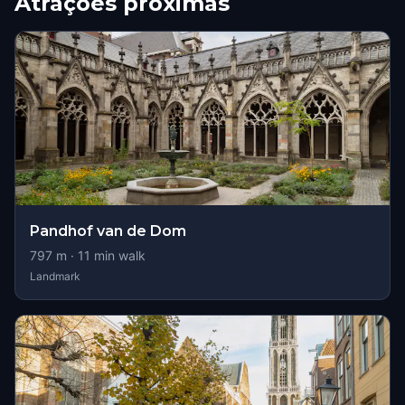
Atrações próximas
Pandhof van de Dom
797
m ·
11
min walk
Landmark