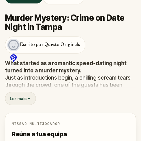
Murder Mystery: Crime on Date
Night in Tampa
Escrito por Questo Originals
What started as a romantic speed-dating night
turned into a murder mystery.
Just as introductions begin, a chilling scream tears
through the crowd, one of the guests has been
murdered
, and the killer has fled into the city.
Ler mais
Before panic can take hold,
Agent X
steps forward.
This was no random attack. Every participant is now
part of a deadly puzzle, and the only way to survive
is to solve it.
MISSÃO MULTIJOGADOR
Was it the charming Yoga instructor who vanished
Reúne a tua equipa
right after the scream? The wedding singer seen