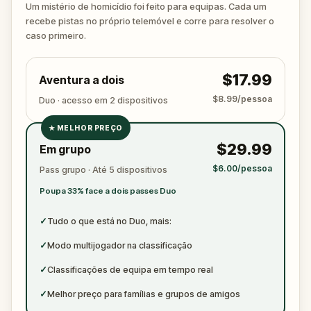
arguing with the victim? Or someone else hiding their
Um mistério de homicídio foi feito para equipas. Cada um
true identity among the dating profiles?
recebe pistas no próprio telemóvel e corre para resolver o
🔎
Follow clues across the city, interrogate
caso primeiro.
suspects in real locations, and track the killer's
movements before they disappear for good.
$17.99
Aventura a dois
Bring your sharpest instincts—and your pen and
paper.
In 90 minutes, the trail will go cold.
$8.99/pessoa
Duo · acesso em 2 dispositivos
Love was the reason you came. Justice is why you
★
MELHOR PREÇO
stay.
✓
$29.99
Em grupo
✓
$6.00/pessoa
Pass grupo · Até 5 dispositivos
✓
Poupa 33% face a dois passes Duo
✓
✓
Tudo o que está no Duo, mais:
✓
Modo multijogador na classificação
✓
Classificações de equipa em tempo real
✓
Melhor preço para famílias e grupos de amigos