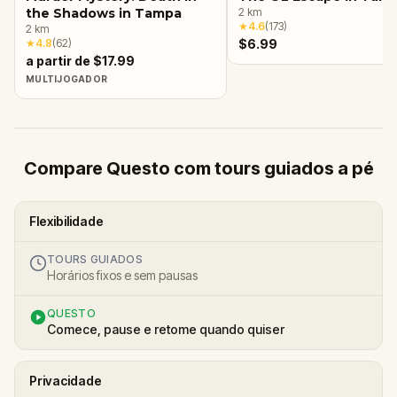
the Shadows in Tampa
2
km
★
4.6
(
173
)
2
km
★
4.8
(
62
)
$6.99
a partir de $17.99
MULTIJOGADOR
Compare Questo com tours guiados a pé
Flexibilidade
TOURS GUIADOS
Horários fixos e sem pausas
QUESTO
Comece, pause e retome quando quiser
Privacidade