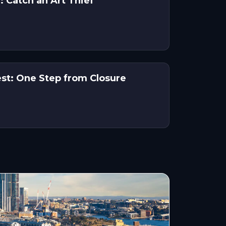
: Catch an Art Thief
st: One Step from Closure