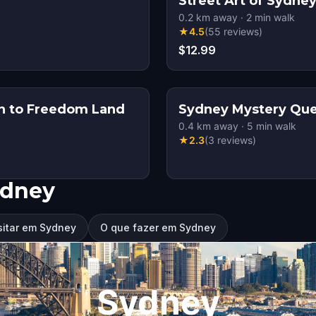
Street Art of Sydney
0.2
km away
·
2
min walk
★
4.5
(
55
reviews
)
$12.99
on to Freedom Land
Sydney Mystery Que
0.4
km away
·
5
min walk
★
2.3
(
3
reviews
)
ydney
sitar em Sydney
O que fazer em Sydney
Sydney