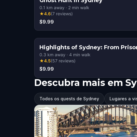
Ghost Hunt in Sydney
0.1
km away
·
2
min walk
★
4.6
(
7
reviews
)
$9.99
Highlights of Sydney: From Pris
0.3
km away
·
4
min walk
★
4.5
(
57
reviews
)
$9.99
Descubra mais em S
Todos os quests de Sydney
Lugares a vi