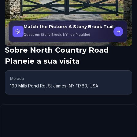
Match the Picture: A Stony Brook Trail
🎲
→
Quest em Stony Brook, NY
· self-guided
Sobre
North Country Road
Planeie a sua visita
Morada
199 Mills Pond Rd, St James, NY 11780, USA