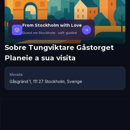
From Stockholm with Love
🎲
→
Quest em Stockholm
· self-guided
Sobre
Tungviktare Gåstorget
Planeie a sua visita
Morada
Gåsgränd 1, 111 27 Stockholm, Sverige