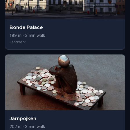
Bonde Palace
199
m ·
3
min walk
Landmark
Järnpojken
202
m ·
3
min walk