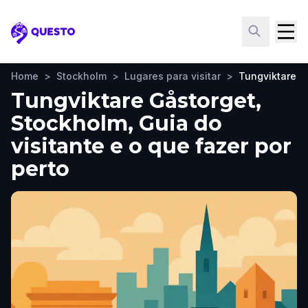
Questo
Home
>
Stockholm
>
Lugares para visitar
>
Tungviktare G
Tungviktare Gåstorget,
Stockholm, Guia do
visitante e o que fazer por
perto