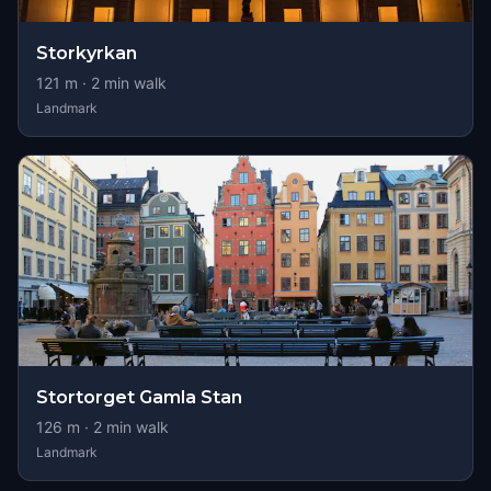
Storkyrkan
121
m ·
2
min walk
Landmark
Stortorget Gamla Stan
126
m ·
2
min walk
Landmark