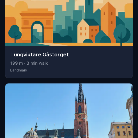
Tungviktare Gåstorget
199
m ·
3
min walk
Landmark