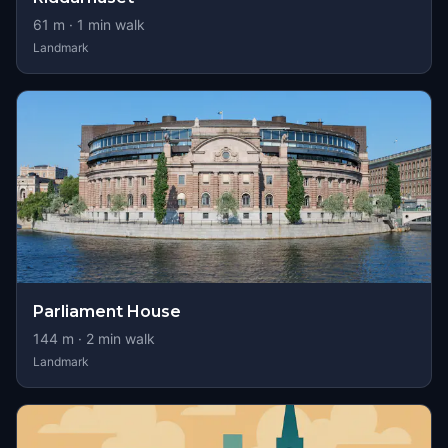
61
m ·
1
min walk
Landmark
Parliament House
144
m ·
2
min walk
Landmark