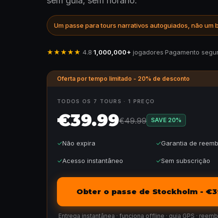
sem guia, sem horário.
Um passe para tours narrativos autoguiados, não um b
★★★★★
4.8
·
1,000,000+
jogadores
·
Pagamento segu
Oferta por tempo limitado - 20% de desconto
TODOS OS 7 TOURS · 1 PREÇO
€39.99
€49.99
SAVE
20
%
✓
Não expira
✓
Garantia de reemb
✓
Acesso instantâneo
✓
Sem subscrição
Obter o passe de Stockholm - €3
Entrega instantânea · funciona offline · guia GPS · reem