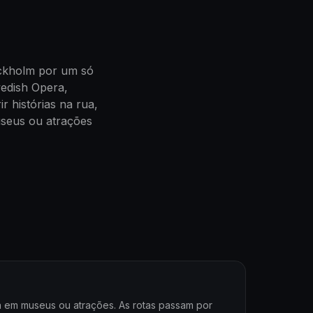
ockholm por um só
wedish Opera,
r histórias na rua,
useus ou atrações
da em museus ou atrações. As rotas passam por