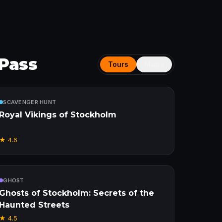
 Pass
Tours
Mapa
Incluído
SCAVENGER HUNT
Royal Vikings of Stockholm
★
4.6
Incluído
GHOST
Ghosts of Stockholm: Secrets of the
Haunted Streets
★
4.5