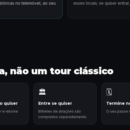
istóricas no telemóvel, ao seu
esses locais; se quiser entrar
, não um tour clássico
🏛️
🗓️
o quiser
Entre se quiser
Termine n
r e retome
Bilhetes de atrações são
O seu passe n
comprados separadamente.