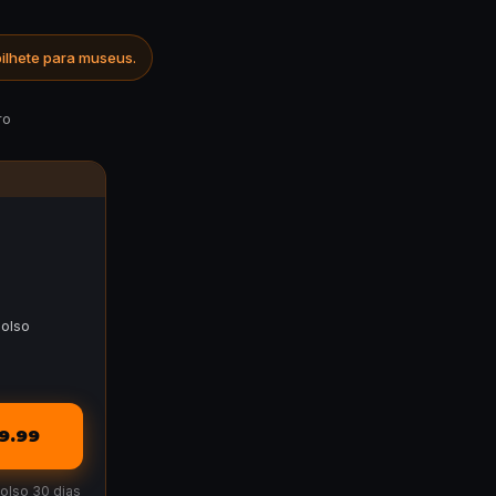
ilhete para museus.
ro
olso
9.99
bolso 30 dias