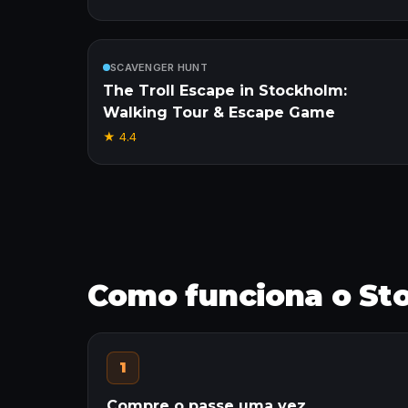
Incluído
SCAVENGER HUNT
The Troll Escape in Stockholm:
Walking Tour & Escape Game
★
4.4
Como funciona o St
1
Compre o passe uma vez