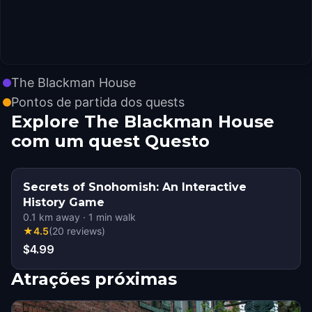
The Blackman House
Pontos de partida dos quests
Explore The Blackman House
com um quest Questo
Secrets of Snohomish: An Interactive
History Game
0.1
km away
·
1
min walk
★
4.5
(
20
reviews
)
$4.99
Atrações próximas