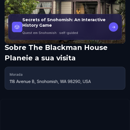
Secrets of Snohomish: An Interactive
History Game
🎲
→
Quest em Snohomish
· self-guided
Sobre
The Blackman House
Planeie a sua visita
Morada
118 Avenue B, Snohomish, WA 98290, USA