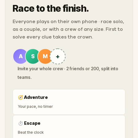
Race to the finish.
Everyone plays on their own phone · race solo,
as a couple, or with a crew of any size. First to
solve every clue takes the crown.
+
A
S
M
Invite your whole crew · 2 friends or 200, split into
teams.
🧭
Adventure
Your pace, no timer
⏱
Escape
Beat the clock