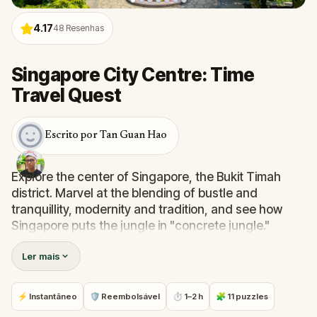
4.17
48
Resenhas
Singapore City Centre: Time
Travel Quest
Escrito por Tan Guan Hao
Explore the center of Singapore, the Bukit Timah
district. Marvel at the blending of bustle and
tranquillity, modernity and tradition, and see how
Singapore puts the jungle in "concrete jungle."
Ler mais
Whether it's the unassuming Serene Centre, the
regal Chinese High School Clock Tower, or the
futuristic Poh Ming Tze temple, learn about the rich
⚡ Instantâneo
🛡 Reembolsável
⏱ 1–2 h
🧩 11 puzzles
history behind them and get a glimpse into the