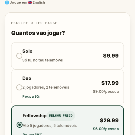
future. Are you ready to take a trip through time?
🌐
Jogue em
🇬🇧 English
ESCOLHE O TEU PASSE
Quantos vão jogar?
Solo
$9.99
Só tu, no teu telemóvel
Duo
$17.99
2 jogadores, 2 telemóveis
$9.00/pessoa
Poupa 9%
Fellowship
MELHOR PREÇO
$29.99
Até 5 jogadores, 5 telemóveis
$6.00/pessoa
Poupa 39%