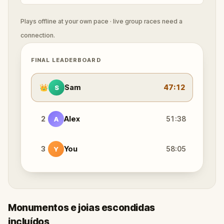
Plays offline at your own pace · live group races need a
connection.
FINAL LEADERBOARD
👑
Sam
47:12
S
2
Alex
51:38
A
3
You
58:05
Y
Monumentos e joias escondidas
incluídos