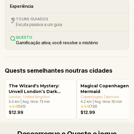
Experiência
TOURS GUIADOS
Escuta passiva a um guia
QUESTO
Gamificação ativa; você resolve o mistério
Quests semelhantes noutras cidades
The Wizard's Mystery:
Magical Copenhagen: Li
Unveil London’s Dark
Mermaid
Secrets Escape Game
London
, United Kingdom
Copenhagen
, Denmark
3.4
km
|
Avg. time:
73
min
4.2
km
|
Avg. time:
55
min
★
4.5
(
545
)
★
4.5
(
739
)
$12.99
$12.99
Descarregue o Questo e jogue