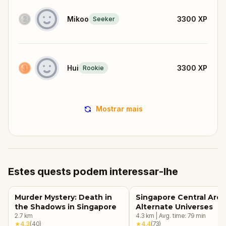
Mikoo
3300
XP
Seeker
Hui
3300
XP
Rookie
Mostrar mais
Estes quests podem interessar-lhe
Murder Mystery: Death in
Singapore Central Area
the Shadows in Singapore
Alternate Universes
2.7
km
4.3
km
|
Avg. time:
79
min
★
4.3
(
40
)
★
4.4
(
73
)