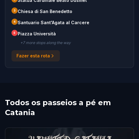
Statua Cardinale Beato Dusmet
3
Chiesa di San Benedetto
4
Santuario Sant'Agata al Carcere
E
Piazza Università
+
7
more stop
s
along the way
Fazer esta rota
Todos os passeios a pé em
Catania