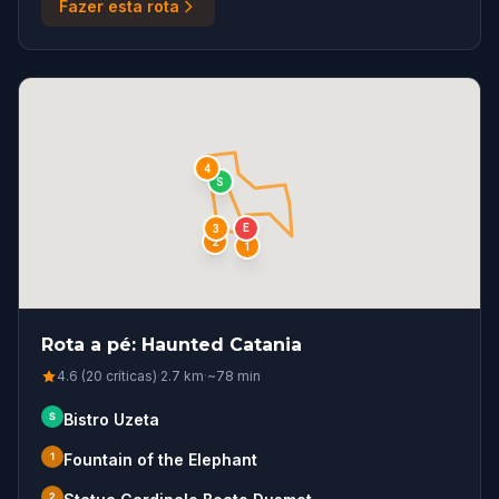
Fazer esta rota
4
S
E
3
2
1
Rota a pé: Haunted Catania
4.6 (20 críticas)
·
2.7
km
·
~
78
min
S
Bistro Uzeta
1
Fountain of the Elephant
2