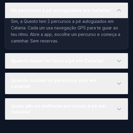
Há percursos a pé autoguiados em Catania?
Sim, a Questo tem 2 percursos a pé autoguiados em
Catania. Cada um usa navegação GPS para te guiar ao
teu ritmo. Abre a app, escolhe um percurso e começa a
caminhar. Sem reservas.
Quanto duram os tours a pé em Catania?
Quanto custam os percursos a pé em
Catania?
Quais são os melhores percursos a pé em
Catania?