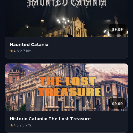
$9.99
Haunted Catania
4.6
·
2.7
km
$9.99
Historic Catania: The Lost Treasure
4.5
·
2.5
km