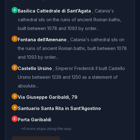
S
Basilica Cattedrale di Sant'Agata
,
Catania's
cathedral sits on the ruins of ancient Roman baths,
built between 1078 and 1093 by order...
1
Fontana dell’Amenano
,
Catania's cathedral sits on
the ruins of ancient Roman baths, built between 1078
and 1093 by order...
2
Castello Ursino
,
Emperor Frederick II built Castello
Ursino between 1239 and 1250 as a statement of
absolute...
3
Via Giuseppe Garibaldi, 79
4
Santuario Santa Rita in Sant'Agostino
E
Porta Garibaldi
+
6
more stop
s
along the way