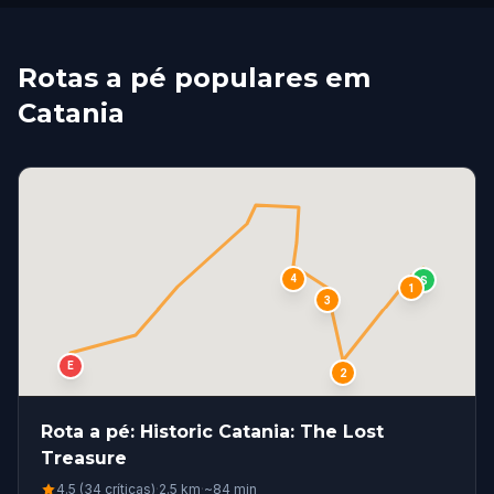
Rotas a pé populares em
Catania
4
S
1
3
E
2
Rota a pé: Historic Catania: The Lost
Treasure
4.5 (34 críticas)
·
2.5
km
·
~
84
min