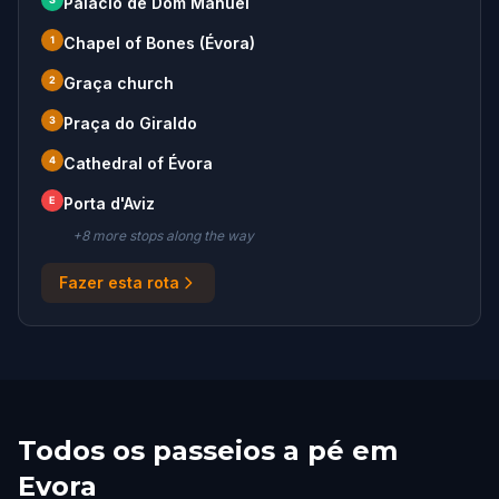
Palácio de Dom Manuel
1
Chapel of Bones (Évora)
2
Graça church
3
Praça do Giraldo
4
Cathedral of Évora
E
Porta d'Aviz
+
8
more stop
s
along the way
Fazer esta rota
Todos os passeios a pé em
Evora