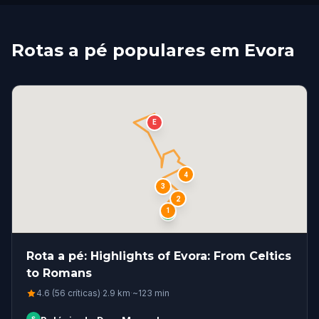
Rotas a pé populares em Evora
E
4
3
2
1
S
Rota a pé: Highlights of Evora: From Celtics
to Romans
4.6 (56 críticas)
·
2.9
km
·
~
123
min
S