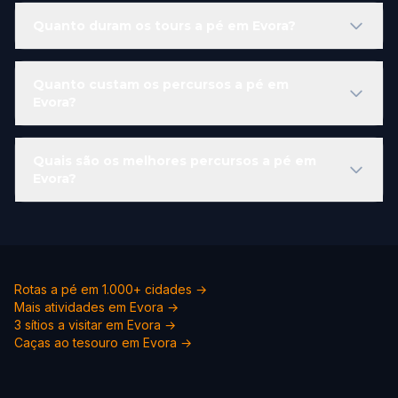
Quanto duram os tours a pé em Evora?
Quanto custam os percursos a pé em
Evora?
Quais são os melhores percursos a pé em
Evora?
Rotas a pé em 1.000+ cidades →
Mais atividades em Evora →
3 sítios a visitar em Evora →
Caças ao tesouro em Evora →