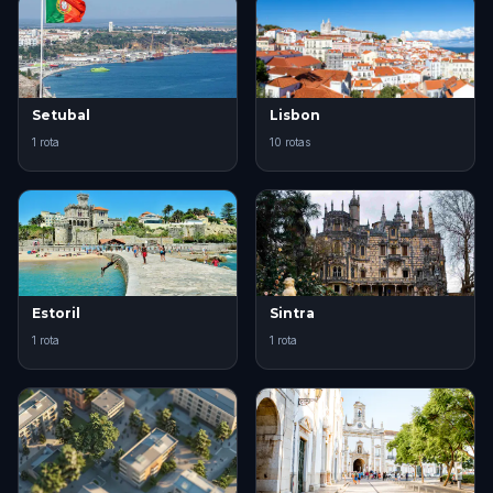
Setubal
Lisbon
1 rota
10 rotas
Estoril
Sintra
1 rota
1 rota