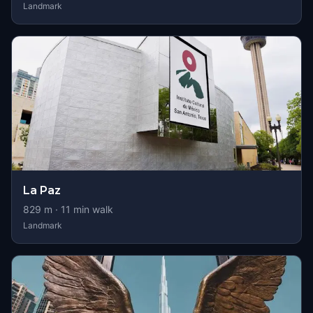
Landmark
La Paz
829
m ·
11
min walk
Landmark