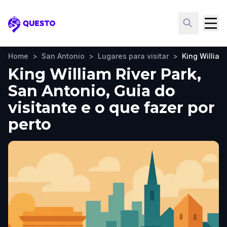
Questo
Home
>
San Antonio
>
Lugares para visitar
>
King William
King William River Park,
San Antonio, Guia do
visitante e o que fazer por
perto