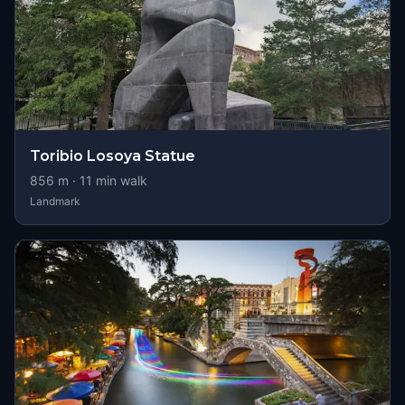
Toribio Losoya Statue
856
m ·
11
min walk
Landmark