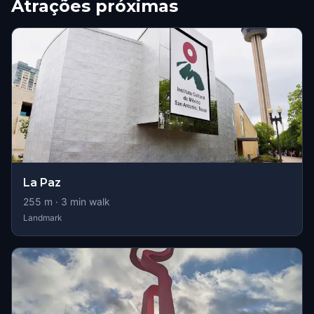
Atrações próximas
La Paz
255
m ·
3
min walk
Landmark