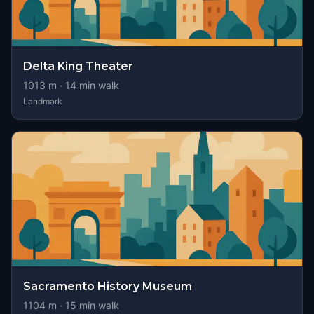
Delta King Theater
1013
m ·
14
min walk
Landmark
Sacramento History Museum
1104
m ·
15
min walk