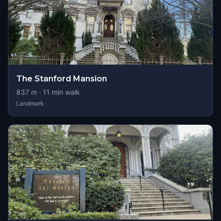
The Stanford Mansion
837
m ·
11
min walk
Landmark