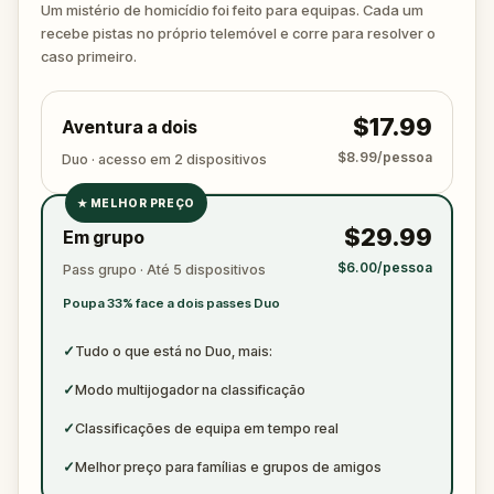
arguing with the victim? Or someone else hiding their
Um mistério de homicídio foi feito para equipas. Cada um
true identity among the dating profiles?
recebe pistas no próprio telemóvel e corre para resolver o
🔎
Follow clues across the city, interrogate
caso primeiro.
suspects in real locations, and track the killer's
movements before they disappear for good.
$17.99
Aventura a dois
Bring your sharpest instincts—and your pen and
paper.
In 90 minutes, the trail will go cold.
$8.99/pessoa
Duo · acesso em 2 dispositivos
Love was the reason you came. Justice is why you
★
MELHOR PREÇO
stay.
✓
$29.99
Em grupo
✓
$6.00/pessoa
Pass grupo · Até 5 dispositivos
✓
Poupa 33% face a dois passes Duo
✓
✓
Tudo o que está no Duo, mais:
✓
Modo multijogador na classificação
✓
Classificações de equipa em tempo real
✓
Melhor preço para famílias e grupos de amigos