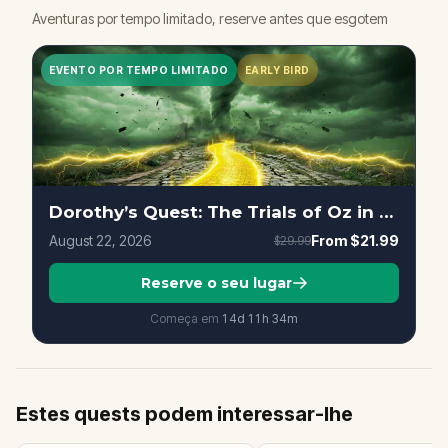
Aventuras por tempo limitado, reserve antes que esgotem
EVENTO POR TEMPO LIMITADO
EARLY BIRD
Dorothy’s Quest: The Trials of Oz in Sacramento
August 22, 2026
From
$21.99
$29.99
Reserve o seu lugar
Começa em
14d
11
h
34
m
Estes quests podem interessar-lhe