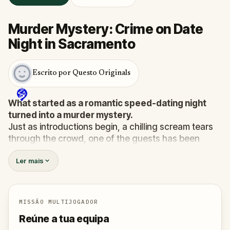
Murder Mystery: Crime on Date
Night in Sacramento
Escrito por Questo Originals
What started as a romantic speed-dating night
turned into a murder mystery.
Just as introductions begin, a chilling scream tears
through the crowd, one of the guests has been
murdered
, and the killer has fled into the city.
Ler mais
Before panic can take hold,
Agent X
steps forward.
This was no random attack. Every participant is now
part of a deadly puzzle, and the only way to survive
is to solve it.
MISSÃO MULTIJOGADOR
Was it the charming Yoga instructor who vanished
Reúne a tua equipa
right after the scream? The wedding singer seen