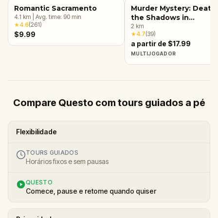
Romantic Sacramento
Murder Mystery: Death 
4.1
km
|
Avg. time:
90
min
the Shadows in
★
4.6
(
261
)
Sacramento
2
km
$9.99
★
4.7
(
39
)
a partir de $17.99
MULTIJOGADOR
Compare Questo com tours guiados a pé
Flexibilidade
TOURS GUIADOS
Horários fixos e sem pausas
QUESTO
Comece, pause e retome quando quiser