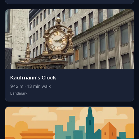
Kaufmann's Clock
942
m ·
13
min walk
Landmark