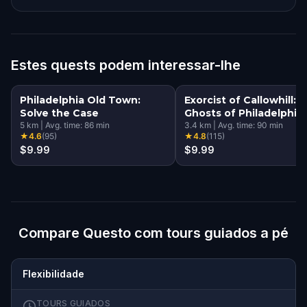
Estes quests podem interessar-lhe
Philadelphia Old Town:
Exorcist of Callowhill:
Solve the Case
Ghosts of Philadelphia
5
km
|
Avg. time:
86
min
3.4
km
|
Avg. time:
90
min
★
4.6
(
95
)
★
4.8
(
115
)
$9.99
$9.99
Compare Questo com tours guiados a pé
Flexibilidade
TOURS GUIADOS