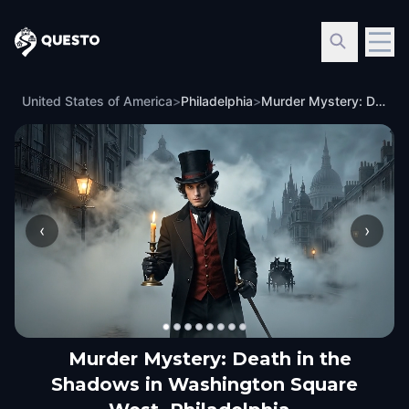
Questo
United States of America
>
Philadelphia
>
Murder Mystery: Death in the Shadows in Washington Square West, Philadelphia
‹
›
Murder Mystery: Death in the
Shadows in Washington Square