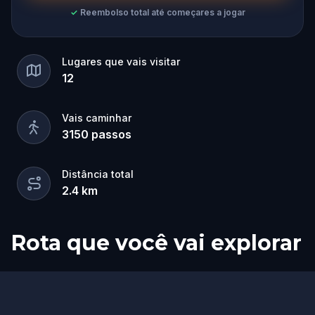
✓
Reembolso total até começares a jogar
Lugares que vais visitar
12
Vais caminhar
3150
passos
Distância total
2.4
km
Rota que você vai explorar
Início
Fim