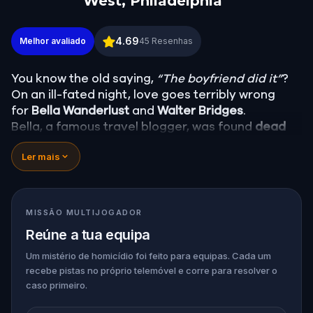
West, Philadelphia
Murder Mystery: Death in the Shadows in Washingt
4.69
Melhor avaliado
45
Resenhas
You know the old saying,
“The boyfriend did it”
?
On an ill-fated night, love goes terribly wrong
for
Bella Wanderlust
and
Walter Bridges
.
Bella, a famous travel blogger, was found
dead
during a ghost tour led by the theatrical
Percy
Ler mais
Shadows
. Now, it’s up to you to uncover the truth.
Was it Walter, the obsessed boyfriend? Percy, the
ghost tour guide with a flair for the dramatic? Or
is someone else hiding in the shadows?
MISSÃO MULTIJOGADOR
🔎
Gather clues, interrogate suspects, and
Reúne a tua equipa
expose the real murderer before they strike
again. Make sure to have your pen and paper
Um mistério de homicídio foi feito para equipas. Cada um
recebe pistas no próprio telemóvel e corre para resolver o
ready to jot down all the crucial evidence.
caso primeiro.