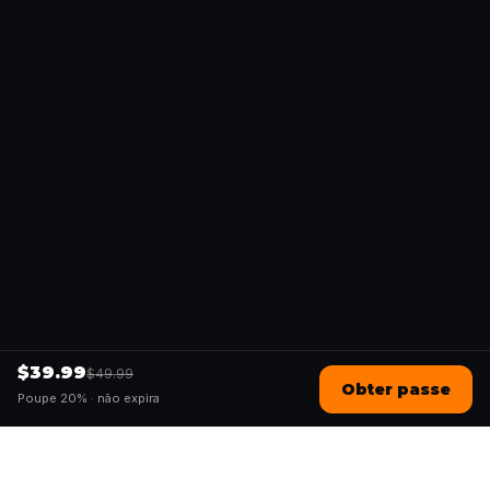
$39.99
$49.99
Obter passe
Poupe 20% ·
não expira