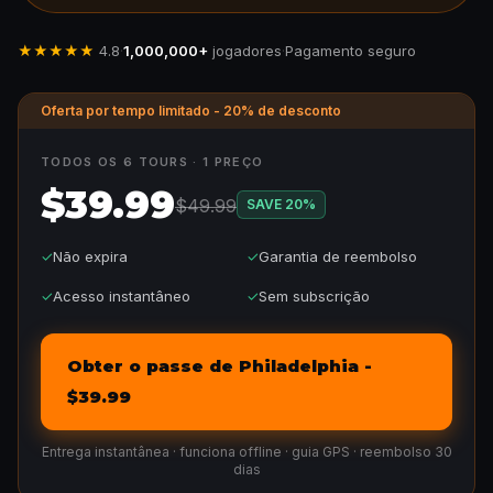
★★★★★
4.8
·
1,000,000+
jogadores
·
Pagamento seguro
Oferta por tempo limitado - 20% de desconto
TODOS OS 6 TOURS · 1 PREÇO
$39.99
$49.99
SAVE
20
%
✓
Não expira
✓
Garantia de reembolso
✓
Acesso instantâneo
✓
Sem subscrição
Obter o passe de Philadelphia -
$39.99
Entrega instantânea · funciona offline · guia GPS · reembolso 30
dias