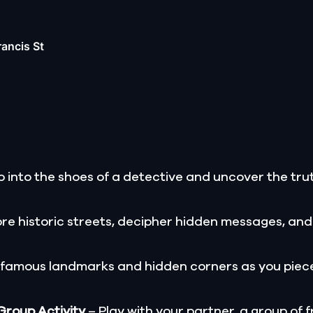
ancis St
 into the shoes of a detective and uncover the trut
re historic streets, decipher hidden messages, and
 famous landmarks and hidden corners as you piece
 Group Activity
– Play with your partner, a group of f