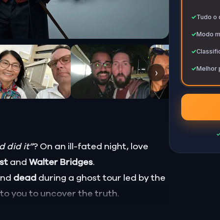
✓
✓
Tudo o 
✓
Modo mu
✓
Classif
✓
Melhor 
›
 did it”
? On an ill-fated night, love
ust
and
Walter Bridges
.
ound
dead
during a ghost tour led by the
p to you to uncover the truth.
Percy, the ghost tour guide with a flair