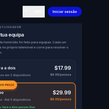
PT
USD
Iniciar sessão
LTIJOGADOR
 tua equipa
de homicídio foi feito para equipas. Cada um
s no próprio telemóvel e corre para resolver o
o.
$17.99
a a dois
$8.99/pessoa
sso em 2 dispositivos
OR PREÇO
$29.99
po
$6.00/pessoa
o · Até 5 dispositivos
 face a dois passes Duo