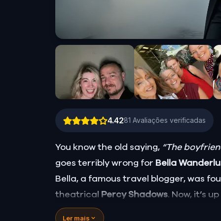
4.42
81
Avaliações verificadas
You know the old saying,
“The boyfriend
goes terribly wrong for
Bella Wanderl
Bella, a famous travel blogger, was f
theatrical
Percy Shadows
. Now, it’s u
Was it Walter, the obsessed boyfriend? 
Ler mais