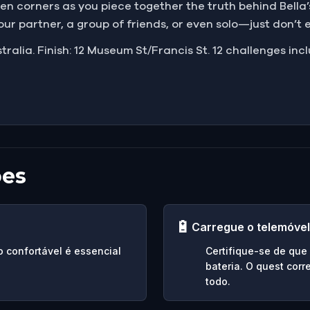
 corners as you piece together the truth behind Bella’
your partner, a group of friends, or even solo—just don’t 
tralia. Finish: 12 Museum St/Francis St. 12 challenges inc
ões
🔋
Carregue o telemóvel
o confortável é essencial
Certifique-se de qu
bateria. O quest cor
todo.