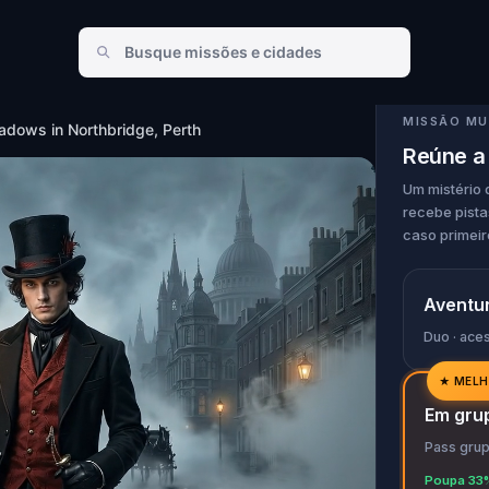
in Northbridge, Perth
MISSÃO MU
adows in Northbridge, Perth
Reúne a
Um mistério 
recebe pista
caso primeir
Aventur
Duo · ace
★
MELH
✓
Em gru
✓
Pass grup
✓
Poupa 33%