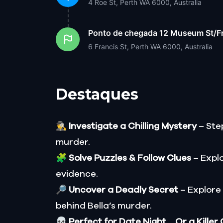
4 Roe St, Perth WA 6000, Australia
Ponto de chegada
12 Museum St/Fr
6 Francis St, Perth WA 6000, Australia
Destaques
🕵️‍♂️
Investigate a Chilling Mystery
– Step
murder.
🧩
Solve Puzzles & Follow Clues
– Explo
evidence.
🔎
Uncover a Deadly Secret
– Explore
behind Bella’s murder.
💀
Perfect for Date Night… Or a Killer