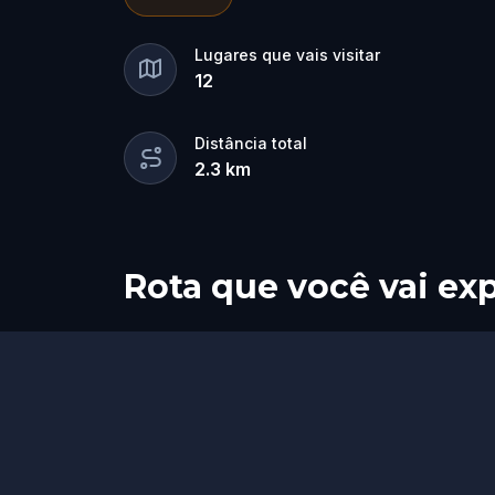
for the dramatic? Or is someone else 
🔎
Gather clues, interrogate suspects
Lugares que vais visitar
12
they strike again. Make sure to have y
the crucial evidence.
Distância total
2.3
km
Rota que você vai exp
Início
Fim