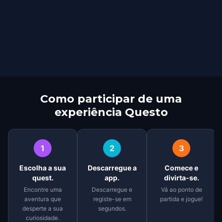
Como participar de uma
experiência Questo
1
2
3
Escolha a sua
Descarregue a
Comece e
quest.
app.
divirta-se.
Encontre uma
Descarregue e
Vá ao ponto de
aventura que
registe-se em
partida e jogue!
desperte a sua
segundos.
curiosidade.