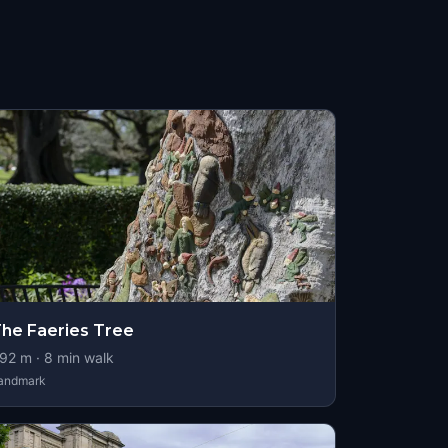
he Faeries Tree
92
m ·
8
min walk
andmark