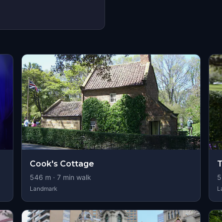
Cook's Cottage
T
546
m ·
7
min walk
5
Landmark
L