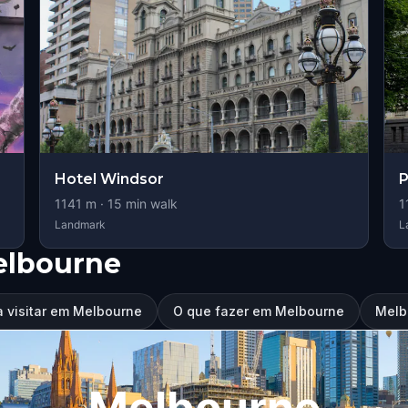
Hotel Windsor
P
1141
m ·
15
min walk
1
Landmark
L
elbourne
a visitar em Melbourne
O que fazer em Melbourne
Melb
Melbourne