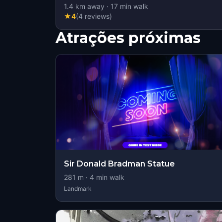
1.4
km away
·
17
min walk
★
4
(
4
reviews
)
Atrações próximas
Sir Donald Bradman Statue
281
m ·
4
min walk
Landmark