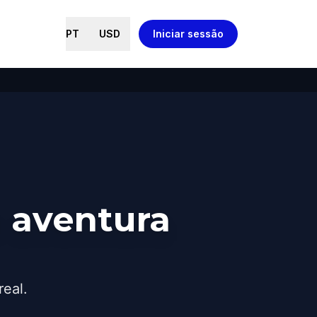
PT
USD
Iniciar sessão
 aventura
real.