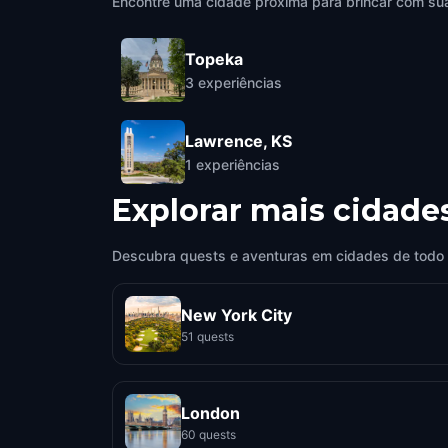
Encontre uma cidade próxima para brincar com sua
Topeka
3
experiências
Lawrence, KS
1
experiências
Explorar mais cidade
Descubra quests e aventuras em cidades de todo
New York City
51 quests
London
60 quests