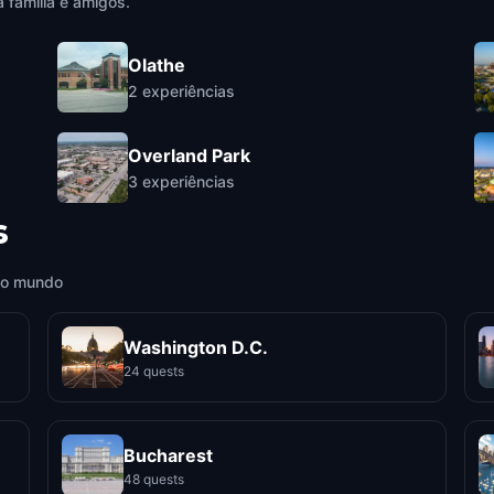
 família e amigos.
Olathe
2
experiências
Overland Park
3
experiências
s
 o mundo
Washington D.C.
24 quests
Bucharest
48 quests