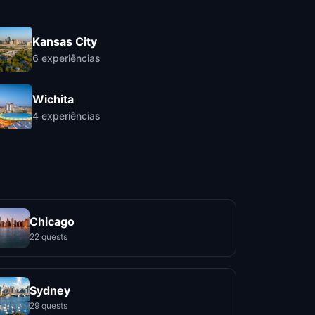
Kansas City
6
experiências
Wichita
4
experiências
Chicago
22 quests
Sydney
29 quests