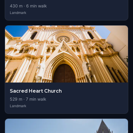
430
m ·
6
min walk
Landmark
Sacred Heart Church
529
m ·
7
min walk
Landmark