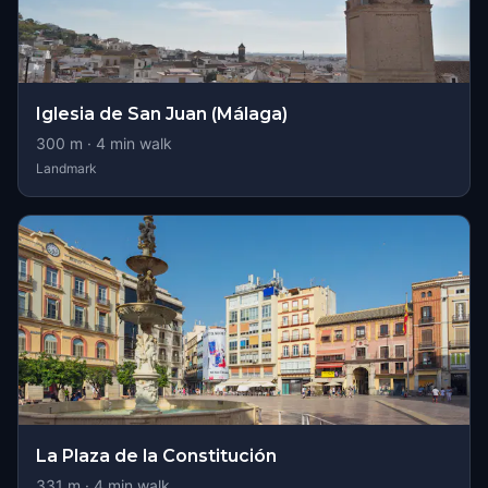
Iglesia de San Juan (Málaga)
300
m ·
4
min walk
Landmark
La Plaza de la Constitución
331
m ·
4
min walk