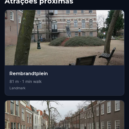
Atrações próximas
Rembrandtplein
81
m ·
1
min walk
Landmark