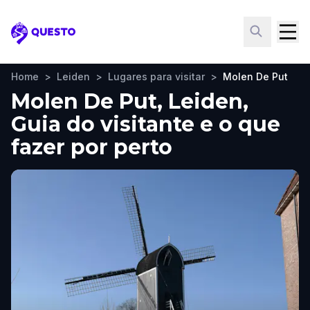
Questo
Home
>
Leiden
>
Lugares para visitar
>
Molen De Put
Molen De Put, Leiden,
Guia do visitante e o que
fazer por perto