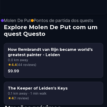
Molen De Put
Pontos de partida dos quests
Explore Molen De Put com um
quest Questo
How Rembrandt van Rijn became world's
greatest painter - Leiden
0.0
km away
★
4.4
(
44
reviews
)
$9.99
The Keeper of Leiden’s Keys
0.1
km away
·
1
min walk
★
4
(
1
review
)