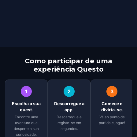
Como participar de uma
experiência Questo
1
2
3
Escolha a sua
Descarregue a
Comece e
quest.
app.
divirta-se.
Encontre uma
Descarregue e
Vá ao ponto de
aventura que
registe-se em
partida e jogue!
desperte a sua
segundos.
curiosidade.