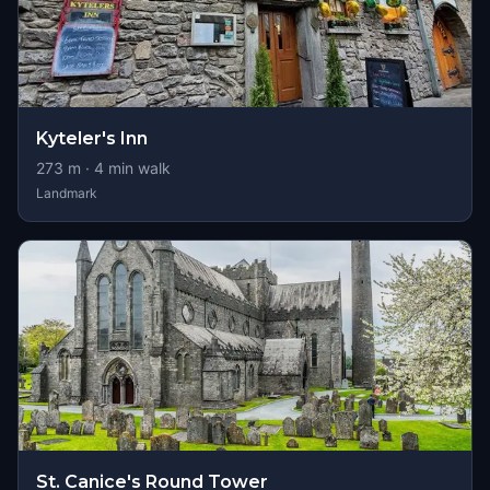
Kyteler's Inn
273
m ·
4
min walk
Landmark
St. Canice's Round Tower