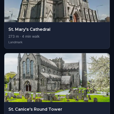
St. Mary's Cathedral
273
m ·
4
min walk
Landmark
St. Canice's Round Tower