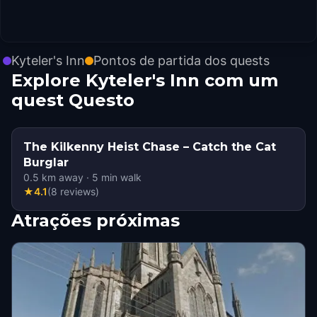
Kyteler's Inn
Pontos de partida dos quests
Explore Kyteler's Inn com um
quest Questo
The Kilkenny Heist Chase – Catch the Cat
Burglar
0.5
km away
·
5
min walk
★
4.1
(
8
reviews
)
Atrações próximas