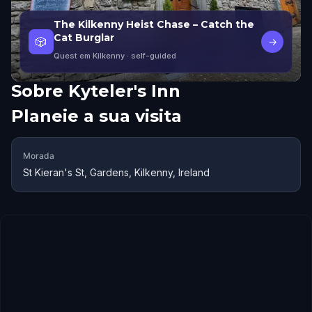
The Kilkenny Heist Chase – Catch the
Cat Burglar
🎲
→
Quest em Kilkenny
· self-guided
Sobre
Kyteler's Inn
Planeie a sua visita
Morada
St Kieran's St, Gardens, Kilkenny, Ireland