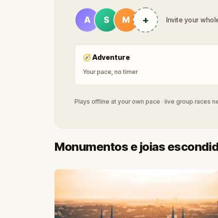
+
A
S
M
Invite your whole
🧭
Adventure
Your pace, no timer
Plays offline at your own pace · live group races 
Monumentos e joias escondid