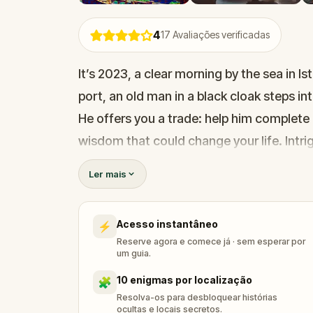
4
17
Avaliações verificadas
It’s 2023, a clear morning by the sea in Is
port, an old man in a black cloak steps in
He offers you a trade: help him complete a 
wisdom that could change your life. Intr
that winds through the layers of Istanbul
Ler mais
echoes.
This walking adventure blends real-world 
Acesso instantâneo
⚡
You'll follow clues through ancient stree
Reserve agora e comece já · sem esperar por
see the city in a whole new light. Perfect 
um guia.
adventurers—this quest is best enjoyed wit
10 enigmas por localização
🧩
challenge?
Resolva-os para desbloquear histórias
ocultas e locais secretos.