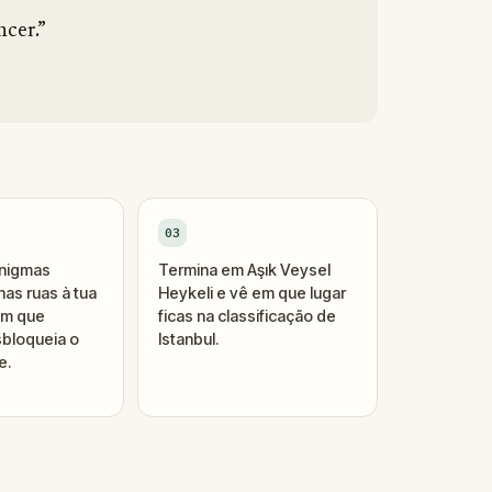
ncer.”
03
enigmas
Termina em Aşık Veysel
as ruas à tua
Heykeli e vê em que lugar
um que
ficas na classificação de
bloqueia o
Istanbul.
e.