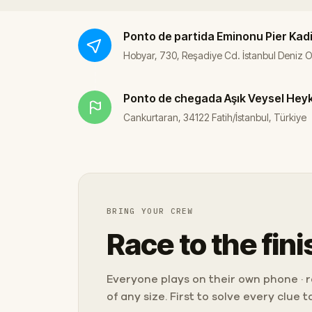
Ponto de partida
Eminonu Pier Kad
Hobyar, 730, Reşadiye Cd. İstanbul Deniz Oto
Ponto de chegada
Aşık Veysel Heyk
Cankurtaran, 34122 Fatih/İstanbul, Türkiye
BRING YOUR CREW
Race to the fini
Everyone plays on their own phone · ra
of any size. First to solve every clue 