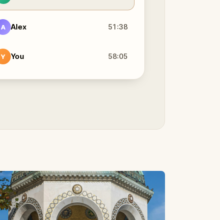
Alex
51:38
A
You
58:05
Y