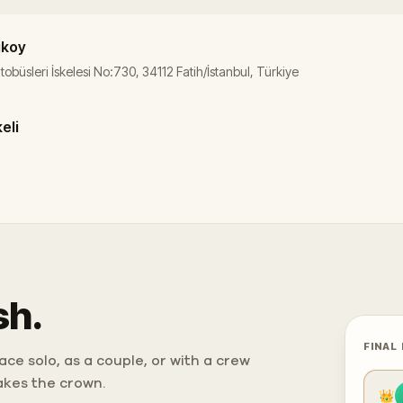
ikoy
büsleri İskelesi No:730, 34112 Fatih/İstanbul, Türkiye
eli
sh.
FINAL
ce solo, as a couple, or with a crew
takes the crown.
👑