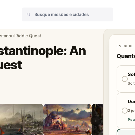
Istanbul Riddle Quest
stantinople: An
ESCOLHE
Quanto
uest
So
Só t
Du
2 j
›
Pou