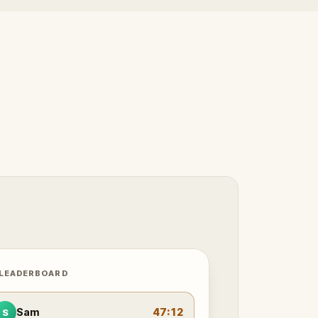
 LEADERBOARD
Sam
47:12
S