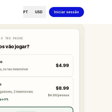
PT
USD
Iniciar sessão
 O TEU PASSE
s vão jogar?
lo
$4.99
u, no teu telemóvel
o
$8.99
ogadores, 2 telemóveis
$4.50/pessoa
pa 9%