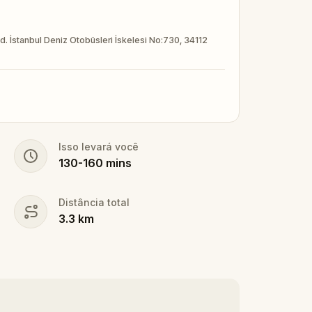
. İstanbul Deniz Otobüsleri İskelesi No:730, 34112
Isso levará você
130
-
160
mins
Distância total
3.3
km