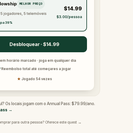
llowship
MELHOR PREÇO
$14.99
 5 jogadores, 5 telemóveis
$3.00/pessoa
pa 39%
Desbloquear · $14.99
em horário marcado · joga em qualquer dia
✓
Reembolso total até começares a jogar
★
Jogado 54 vezes
ul? Os locais jogam com o Annual Pass: $79.99/ano.
Pass
→
omprar para outra pessoa? Oferece este quest →