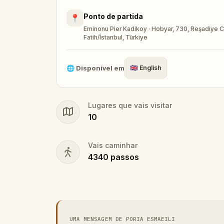
Ponto de partida
📍
Eminonu Pier Kadikoy · Hobyar, 730, Reşadiye Cd
Fatih/İstanbul, Türkiye
🌐
Disponível em
🇬🇧
English
Lugares que vais visitar
10
Vais caminhar
4340
passos
UMA MENSAGEM DE PORIA ESMAEILI