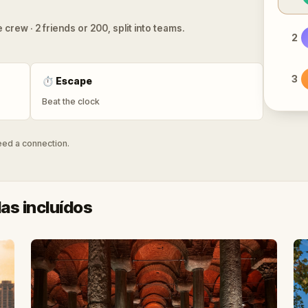
 crew · 2 friends or 200, split into teams.
2
3
⏱
Escape
Beat the clock
need a connection.
as incluídos