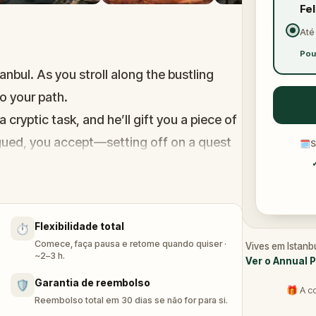
Fe
Até
Pou
tanbul. As you stroll along the bustling
to your path.
cryptic task, and he’ll gift you a piece of
igued, you accept—setting off on a quest
🗓
S
's past, from Byzantine relics to Ottoman
puzzles with the magic of storytelling.
Flexibilidade total
⏱️
ts, uncover secrets of Constantinople, and
Comece, faça pausa e retome quando quiser ·
Vives em Istanb
for curious minds, history lovers, and
~2–3 h.
Ver o Annual 
h friends or family. Will you take the
Garantia de reembolso
🛡️
🎁 A c
Reembolso total em 30 dias se não for para si.