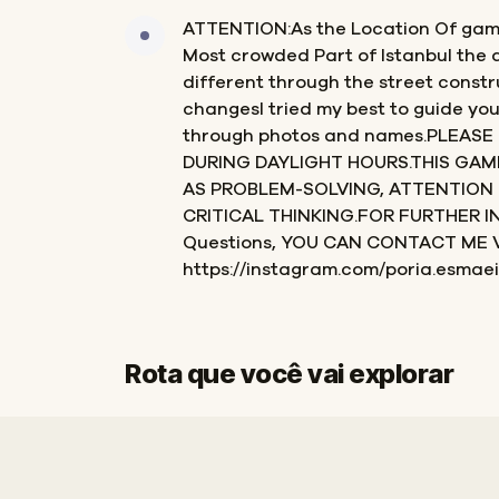
ATTENTION:As the Location Of game 
Most crowded Part of Istanbul the 
different through the street constr
changesI tried my best to guide you
through photos and names.PLEASE
DURING DAYLIGHT HOURS.THIS GAM
AS PROBLEM-SOLVING, ATTENTION 
CRITICAL THINKING.FOR FURTHER 
Questions, YOU CAN CONTACT ME 
https://instagram.com/poria.esmaei
Rota que você vai explorar
Início
Fim