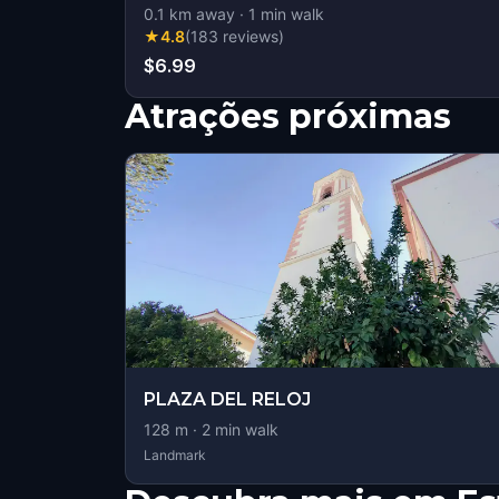
0.1
km away
·
1
min walk
★
4.8
(
183
reviews
)
$6.99
Atrações próximas
PLAZA DEL RELOJ
128
m ·
2
min walk
Landmark