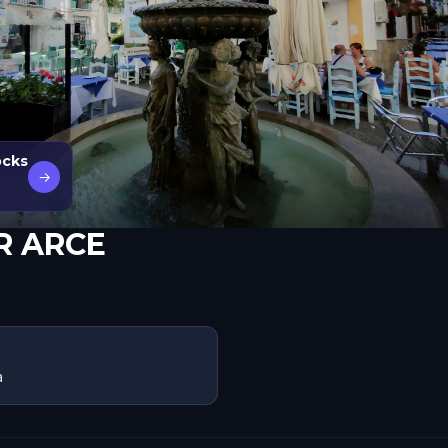
ocks
→
R ARCE
a