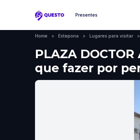
Presentes
Questo
Home
>
Estepona
>
Lugares para visitar
>
PLAZA DOCTOR AR
que fazer por pe