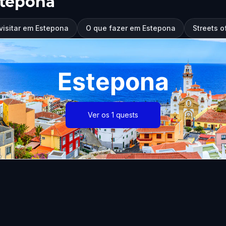
stepona
visitar em Estepona
O que fazer em Estepona
Streets 
Estepona
Ver os 1 quests