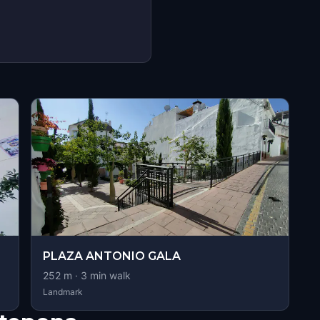
PLAZA ANTONIO GALA
252
m ·
3
min walk
Landmark