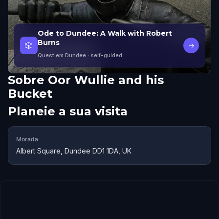
Ode to Dundee: A Walk with Robert
Burns
🎲
→
Quest em Dundee
· self-guided
Sobre
Oor Wullie and his
Bucket
Planeie a sua visita
Morada
Albert Square, Dundee DD1 1DA, UK