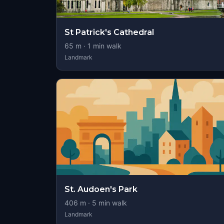
St Patrick's Cathedral
65
m ·
1
min walk
Landmark
St. Audoen's Park
406
m ·
5
min walk
Landmark