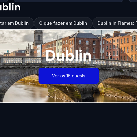
blin
itar em Dublin
O que fazer em Dublin
Dublin in Flames: 
Dublin
Ver os 16 quests