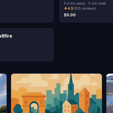
0.4
km away
·
5
min walk
★
4.5
(
205
reviews
)
$9.99
llfire