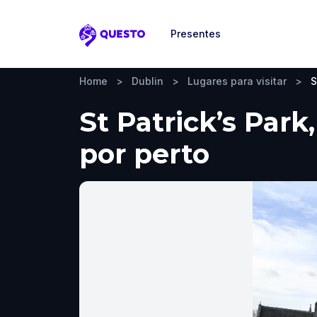
Presentes
Questo
Home
>
Dublin
>
Lugares para visitar
>
S
St Patrick’s Park
por perto