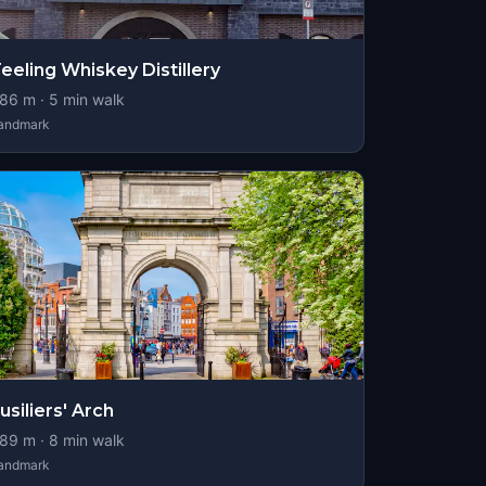
eeling Whiskey Distillery
86
m ·
5
min walk
andmark
usiliers' Arch
89
m ·
8
min walk
andmark