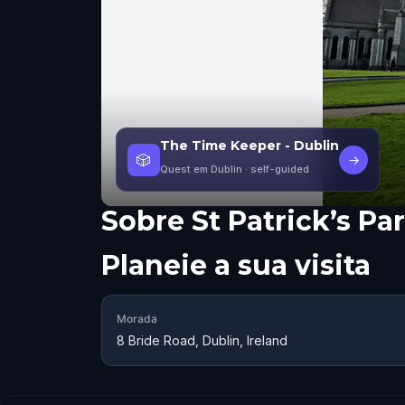
The Time Keeper - Dublin
🎲
→
Quest em Dublin
· self-guided
Sobre
St Patrick’s Pa
Planeie a sua visita
Morada
8 Bride Road, Dublin, Ireland