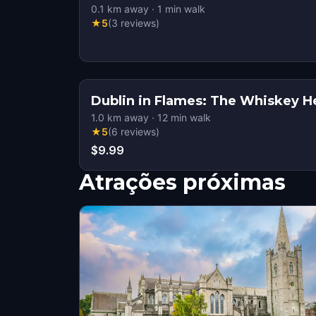
0.1
km away
·
1
min walk
★
5
(
3
reviews
)
Dublin in Flames: The Whiskey He
1.0
km away
·
12
min walk
★
5
(
6
reviews
)
$9.99
Atrações próximas