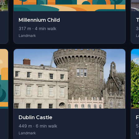
Millennium Child
T
317
m ·
4
min walk
3
Landmark
L
Dublin Castle
F
449
m ·
6
min walk
5
Landmark
L