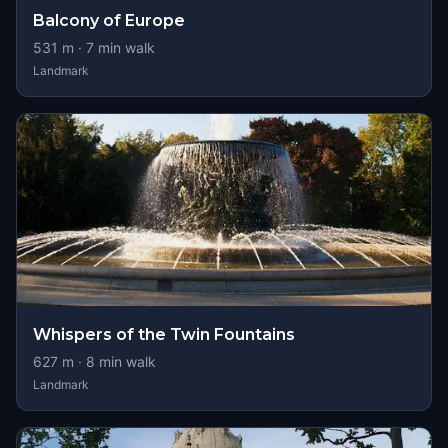
Balcony of Europe
531
m ·
7
min walk
Landmark
Whispers of the Twin Fountains
627
m ·
8
min walk
Landmark