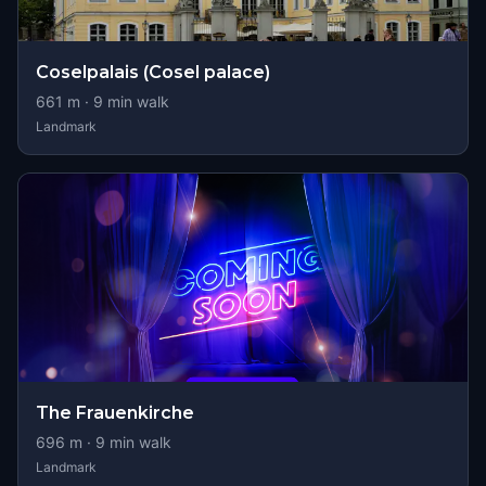
Coselpalais (Cosel palace)
661
m ·
9
min walk
Landmark
The Frauenkirche
696
m ·
9
min walk
Landmark