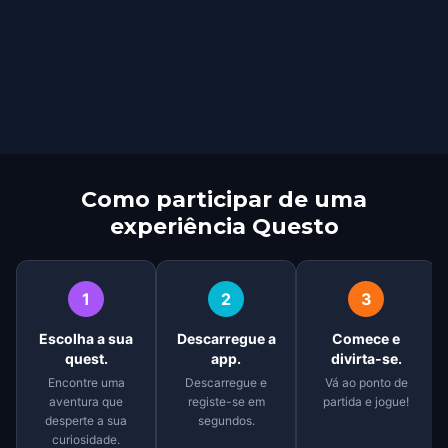
Como participar de uma
experiência Questo
1
2
3
Escolha a sua
Descarregue a
Comece e
quest.
app.
divirta-se.
Encontre uma
Descarregue e
Vá ao ponto de
aventura que
registe-se em
partida e jogue!
desperte a sua
segundos.
curiosidade.