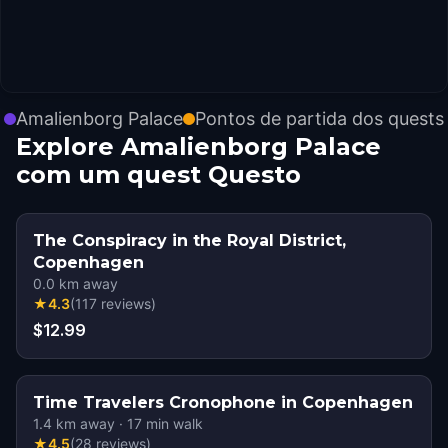
Amalienborg Palace
Pontos de partida dos quests
Explore Amalienborg Palace
com um quest Questo
The Conspiracy in the Royal District,
Copenhagen
0.0
km away
★
4.3
(
117
reviews
)
$12.99
Time Travelers Cronophone in Copenhagen
1.4
km away
·
17
min walk
★
4.5
(
28
reviews
)