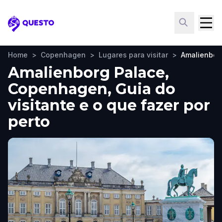
Questo
Home
>
Copenhagen
>
Lugares para visitar
>
Amalienbor
Amalienborg Palace,
Copenhagen, Guia do
visitante e o que fazer por
perto